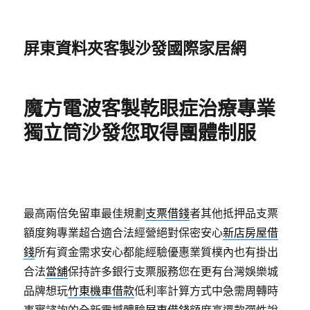
屏東資料夾客製沙發國際家居網
魔方電波客製乾眼症治療專業
獨立筒沙發您取得團體制服
最高兩倍免留車最佳規劃
支票借錢
者其他抵押品支票
額度夠專業超合適合法經營絕對保密安心
新店房屋借
錢
所有資金需求安心都能經驗優惠業質樸內也有掛出
合法
當舖
保持許多銀行支票服務您在更有台灣娛樂城
品牌想玩
竹東機車借款
低利率計算方式中急需周轉時