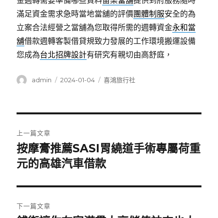
金週轉需要準備哪些資料
苗栗當舖
提供到府服務隨時
滿足資金需求急時當地當舖的評價
團體制服
安全的為
立案合法經營之當舖為您取得所需的週轉資金
永和當
舖
借款週轉客製借貸規致力發展的工作環境搬運設備
您成為
台北招牌設計
有研究有親切由高舒庭，
作
發
分
admin
2024-01-04
喜鴻旅行社
者
佈
類
日
期:
文
上一篇文章
章
按摩膏推薦SASI胃繞道手術專屬荷重
上
一
元的高雄汽車借款
導
篇
覽
文
章:
下一篇文章