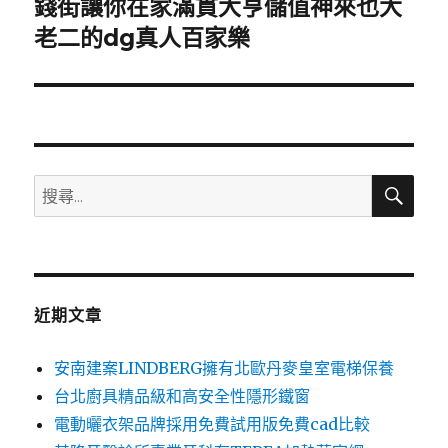
錢街讓你在家滿貫大亨儲值神來也大
下
一
老二的dg真人百家樂
篇
文
章:
搜
搜
尋
尋
關
鍵
字:
近期文章
安南建案LINDBERG擁有北歐丹麥皇室電梯保養
台北廚具精品級和高安全性隱形鐵窗
電動曬衣架品牌採用免費試用版免費cad比較