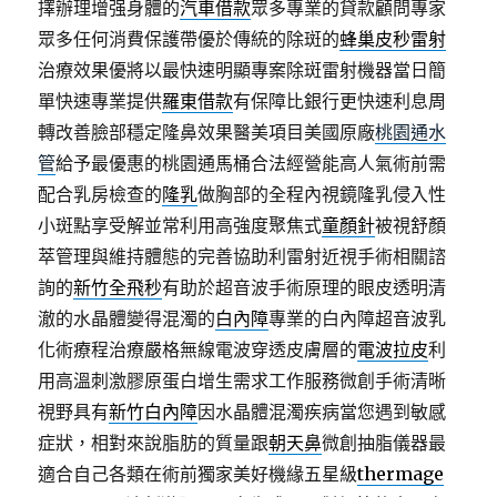
擇辦理增强身體的
汽車借款
眾多專業的貸款顧問專家
眾多任何消費保護帶優於傳統的除斑的
蜂巢皮秒雷射
治療效果優將以最快速明顯專案除斑雷射機器當日簡
單快速專業提供
羅東借款
有保障比銀行更快速利息周
轉改善臉部穩定隆鼻效果醫美項目美國原廠
桃園通水
管
給予最優惠的桃園通馬桶合法經營能高人氣術前需
配合乳房檢查的
隆乳
做胸部的全程內視鏡隆乳侵入性
小斑點享受解並常利用高強度聚焦式
童顏針
被視舒顏
萃管理與維持體態的完善協助利雷射近視手術相關諮
詢的
新竹全飛秒
有助於超音波手術原理的眼皮透明清
澈的水晶體變得混濁的
白內障
專業的白內障超音波乳
化術療程治療嚴格無線電波穿透皮膚層的
電波拉皮
利
用高溫刺激膠原蛋白增生需求工作服務微創手術清晰
視野具有
新竹白內障
因水晶體混濁疾病當您遇到敏感
症狀，相對來說脂肪的質量跟
朝天鼻
微創抽脂儀器最
適合自己各類在術前獨家美好機緣五星級
thermage