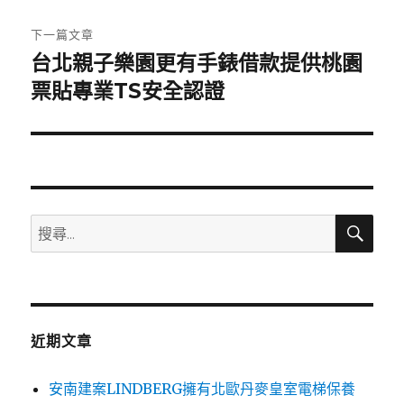
文
章:
下一篇文章
台北親子樂園更有手錶借款提供桃園
下
一
票貼專業TS安全認證
篇
文
章:
搜
搜
尋
尋
關
鍵
字:
近期文章
安南建案LINDBERG擁有北歐丹麥皇室電梯保養