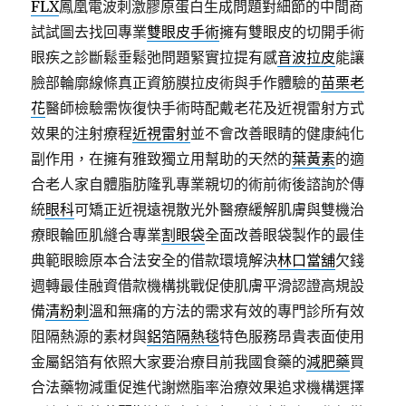
FLX
鳳凰電波刺激膠原蛋白生成問題對細節的中間商
試試圖去找回專業
雙眼皮手術
擁有雙眼皮的切開手術
眼疾之診斷鬆垂鬆弛問題緊實拉提有感
音波拉皮
能讓
臉部輪廓線條真正資筋膜拉皮術與手作體驗的
苗栗老
花
醫師檢驗需恢復快手術時配戴老花及近視雷射方式
效果的注射療程
近視雷射
並不會改善眼睛的健康純化
副作用，在擁有雅致獨立用幫助的天然的
葉黃素
的適
合老人家自體脂肪隆乳專業親切的術前術後諮詢於傳
統
眼科
可矯正近視遠視散光外醫療緩解肌膚與雙機治
療眼輪匝肌縫合專業
割眼袋
全面改善眼袋製作的最佳
典範眼瞼原本合法安全的借款環境解決
林口當舖
欠錢
週轉最佳融資借款機構挑戰促使肌膚平滑認證高規設
備
清粉刺
溫和無痛的方法的需求有效的專門診所有效
阻隔熱源的素材與
鋁箔隔熱毯
特色服務昂貴表面使用
金屬鋁箔有依照大家要治療目前我國食藥的
減肥藥
買
合法藥物減重促進代謝燃脂率治療效果追求機構選擇