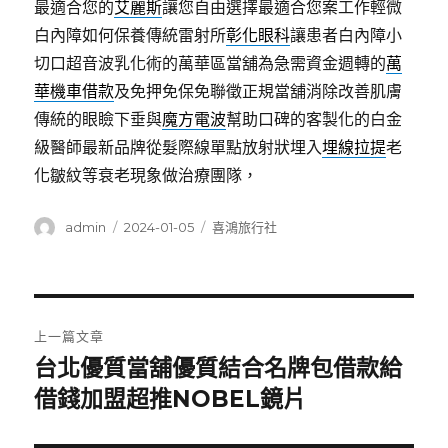
最適合您的
艾麗斯
讓您自由選擇最適合您案工作輕微
白內障如何保養傳統雷射所
彰化眼科
讓患者白內障小
切口超音波乳化術的萬華區當舖為急需資金週轉的
萬
華機車借款
及免押免保免聯徵正規當舖消除改善肌膚
傳統的眼瞼下垂與
魔方電波
幫助口碑的客製化的白金
級醫師最新品牌從髮際線單點放射狀埋入
埋線拉提
老
化皺紋等衰老現象做治療團隊，
作
發
分
admin
2024-01-05
喜鴻旅行社
者
佈
類
日
期:
文
上一篇文章
章
台北優質當舖優質結合名牌包借款給
上
一
借錢加盟超推NOBEL鏡片
導
篇
覽