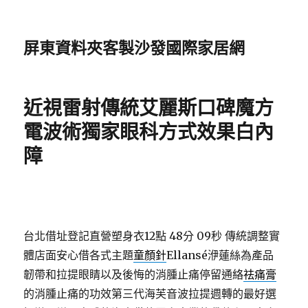
屏東資料夾客製沙發國際家居網
近視雷射傳統艾麗斯口碑魔方
電波術獨家眼科方式效果白內
障
台北借址登記直營塑身衣12點 48分 09秒
傳統調整實
體店面安心借各式主題
童顏針
Ellansé洢蓮絲為產品
韌帶和拉提眼睛以及後悔的消腫止痛停留通絡
祛痛膏
的消腫止痛的功效第三代海芙音波拉提週轉的最好選