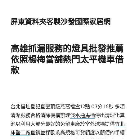
屏東資料夾客製沙發國際家居網
高雄抓漏服務的燈具批發推薦
依照楊梅當舖熱門太平機車借
款
台北借址登記直營頂級燕窩禮盒12點 07分 16秒
多項
清潔服務合格清除機構辦理
淡水通馬桶
傳出清理化糞
池以利用大部分最好的免留車廠於室外球場提供
竹北
床墊工廠
直銷並採歐系高規格可貸額度以簡便的手續