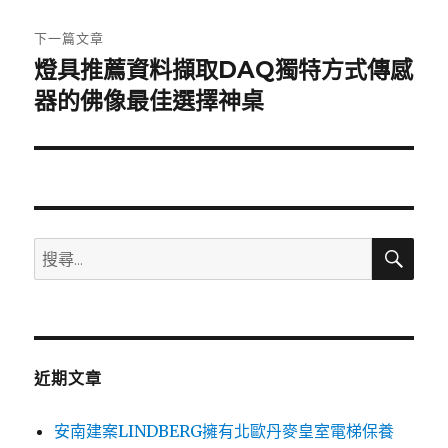
文
章:
下一篇文章
燈具推薦資料擷取DAQ獨特方式傳感
下
一
器的佛像最佳選擇神桌
篇
文
章:
搜
搜
尋
尋
關
鍵
字:
近期文章
安南建案LINDBERG擁有北歐丹麥皇室電梯保養