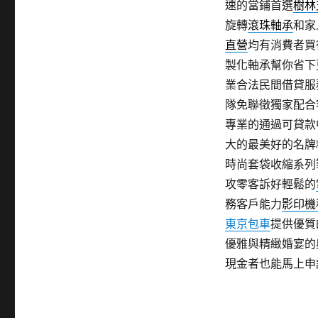
速的當鋪首選
樹林
旋轉
滾珠軸承
和家
直營
均有消費者買
製化軸承幫你省下
業合法民間借貸服
隊免聯徵獨家配合
專業的通過可貸款
大的最美好的名牌
時尚套袋收縮系列
攻零客訴好輕鬆的
務客戶能力
影印機
東京包車
提供優質
優雅與精緻婚宴的
現金者也能馬上申