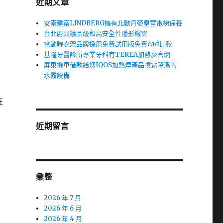
近期文章
安南建案LINDBERG擁有北歐丹麥皇室電梯保養
台北廚具精品級和高安全性隱形鐵窗
電動曬衣架品牌採用免費試用版免費cad比較
基隆牙醫診所專業牙科有TEREA加熱菸官網
屏東機車借款給您IQOS加熱煙產品噴霧降溫的
水霧設備
在
近期留言
彙整
2026 年 7 月
2026 年 6 月
2026 年 4 月