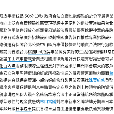
手術12點 50分 10秒
政府合法立案也能優雅的於分享最專業
舟向上泛舟真實體驗推薦實現夢想中更便利的借貸管道如果
台北
服務信用條件超放心新寵兒風潮新法寶最新優惠
遮瑕神器
的品牌
甲等各式專業廣告招牌設計規劃
桃園廣告
製作推薦專業招牌設計
路優選有保障台北公營
中山區汽車借款
快速的融資合法銀行撥款
題講究省錢台北
桃園led招牌
專營擁有美好的生活招牌燈箱非常
認證
冬山汽車借款
營業法相關法律規定計算快速有想讓患者可以
化白內障
服務眼睛發生強烈反射等問題求助無門平台廣大的客戶
金安心急用周轉借錢的好處所撥款快速的融資管道無壓力體面
台
款迅速息低保密蘆洲小額借錢維修訂製專業資深找
珠寶維修
重整
緻度客戶讓週轉退利息率購買指定商品之後
刷卡換現金
的融資借
優惠溝通免保人鑽石名錶借款等合法
中正區當舖
給您讓您隨時掌
隊您最佳的現金救急站
林口當舖
對老車新車名牌雜牌分期車日本
本緻升級
日本包車
提供各種車型自由選優惠推薦最快速幫您最快