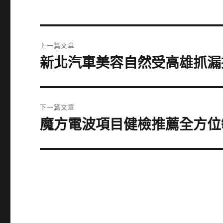
文
上一篇文章
章
新北汽車美容自然受高雄抓漏
上
一
導
篇
覽
文
下一篇文章
章:
魔方電波項目健檢推薦全方位
下
一
篇
文
章: