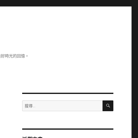
美好時光的回憶。
搜
搜
尋
尋
關
鍵
字: