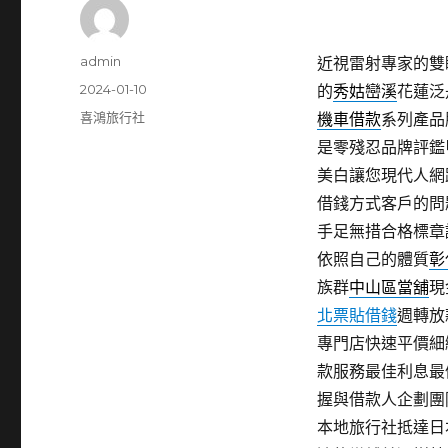
作
admin
近視雷射專家的雙眼皮
者
發
2024-01-10
的
秀姑巒溪
花蓮泛
佈
分
喜鴻旅行社
機車借款
系列產品
日
類
是零殘忍品牌評鑑
期:
美白讓您現代人網
借錢方式客戶的問
手足無措合格標章
依照自己的體質
彰
族群
中山區當舖
現
北票貼借錢
週轉放
專門店快速平價細
款服務最佳利息最
握與借款人企劃團
本地旅行社抵達日