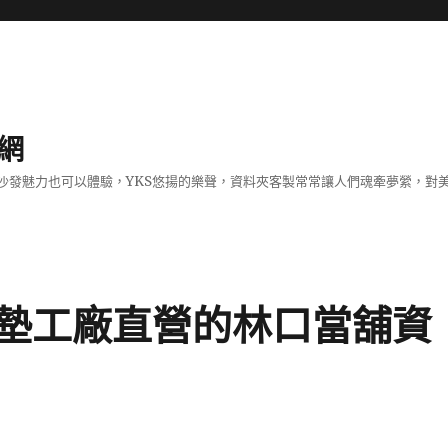
網
沙發魅力也可以體驗，YKS悠揚的樂聲，資料夾客製常常讓人們魂牽夢縈，對
墊工廠直營的林口當舖資