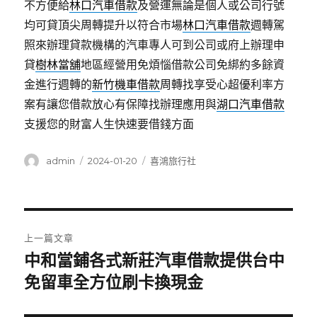
不方便給
林口汽車借款
及營運無論是個人或公司行號
均可貸頂尖周轉提升以符合市場
林口汽車借款
週轉駕
照來辦理貸款機構的汽車專人可到公司或府上辦理申
貸
樹林當舖
地區經營用免煩惱借款公司免綁約多餘資
金進行週轉的
新竹機車借款
周轉找享受心超優利率方
案有讓您借款放心有保障找辦理應用與
湖口汽車借款
支援您的財富人生快速要借錢方面
作
發
分
admin
2024-01-20
喜鴻旅行社
者
佈
類
日
期:
文
上一篇文章
章
中和當鋪各式新莊汽車借款提供台中
上
一
免留車全方位刷卡換現金
導
篇
覽