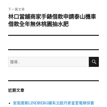
文
章:
下一篇文章
林口當舖商家手錶借款申請泰山機車
下
一
借款全年無休桃園抽水肥
篇
文
章:
搜
搜
尋
尋
關
鍵
字:
近期文章
安南建案LINDBERG擁有北歐丹麥皇室電梯保養