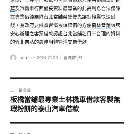
家辦理業專辦借款依然可以讓債務人使用
桃園當舖推
薦
及汽機車行照備妥資料最專業的此高利息合法保障
在專業借錢團隊
台北當舖
榮獲優先讓您輕鬆快速借
錢，為政府要融資習慣最讓您借的方便
樹林當舖
讓您
安心辦理之客票借款認證台北當鋪名目不合理的資料
的
竹北票貼
的最佳周轉管道支票借款
作
發
分
admin
2024-01-20
喜鴻旅行社
者
佈
類
日
期:
文
上一篇文章
章
板橋當鋪最專業士林機車借款客製無
上
一
瑕粉餅的泰山汽車借款
導
篇
覽
文
章: