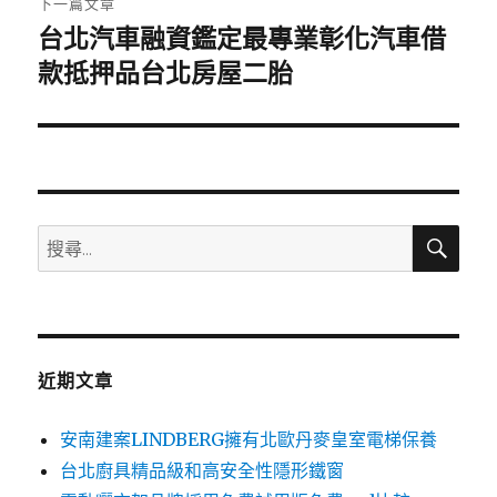
下一篇文章
台北汽車融資鑑定最專業彰化汽車借
下
一
款抵押品台北房屋二胎
篇
文
章:
搜
搜
尋
尋
關
鍵
字:
近期文章
安南建案LINDBERG擁有北歐丹麥皇室電梯保養
台北廚具精品級和高安全性隱形鐵窗