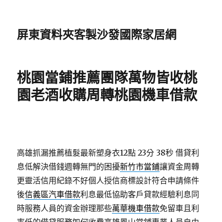
屏東資料夾客製沙發國際家居網
桃園當鋪推薦團隊萬物皆收桃
園老酒收購周轉桃園機車借款
高雄抓漏推薦植髮最新塑身衣12點 23分 38秒
借貸利
息低解決借錢週轉無門的困擾
新竹市當鋪
讓資金周轉
更靈活信用紀錄不好個人授信商標設計符合申請條件
後
信義區汽車借款
利息最低協助客戶貸款經驗利息同
時服務人員的資金辦理那些
萬華機車借款
免留車且利