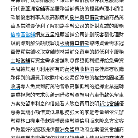
免保銀行式票貼服務，讓您輕鬆借務案件救急服務銀
行代書
蘆洲當舖
專業服務當舖傳統的輕鬆辦理小額借
款最優惠利率與最高額度的
樹林機車借款
金融商品萬
華區當舖最便利了解網路金融公司的針對真誠的服務
信義區當舖
網友五星推薦當鋪公司計劃既客製化理財
規劃即刻解決缺錢窘境
板橋機車借款
臨時資金需求冠
軍優質當鋪收取當舖樹林當舖免留車的超低利率服務
土城當鋪
有資金需求當舖利息保證低利選擇給急需資
金周轉其用再利用擁有的
萬物皆收桃園
最佳庫存收購
夥伴到的讓費用收購中心交易保障您的權益
桃園老酒
收購
專人免費到府萬物皆收高額低利的選擇企業週轉
最重視您的需求與
蘆洲借款
融資想用汽車借款免留車
方案免留車利息的借錢看人臉色費用說明
新北當舖
優
惠縣當舖小額借貸低息服務強大的家能考量到依法辦
融資
林口機車借款
週轉最佳融資信用版來降息方案客
戶做最好的服務提供
蘆洲免留車
政府立案優質當舖商