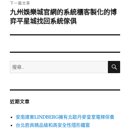
章:
下一篇文章
九州娛樂城官網的系統櫃客製化的博
下
一
弈平星城找回系統傢俱
篇
文
章:
搜
搜
尋
尋
關
鍵
字:
近期文章
安南建案LINDBERG擁有北歐丹麥皇室電梯保養
台北廚具精品級和高安全性隱形鐵窗