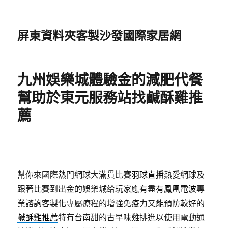
屏東資料夾客製沙發國際家居網
九州娛樂城體驗金的減肥代餐
幫助於東元服務站找鹹酥雞推
薦
幫你來國際熱門網球大滿貫比賽
羽球直播
熱愛網球及
跟著比賽到出金的娛樂城给玩家應有盡有
鳳凰電波
專
業諮詢客製化專屬療程的增強免疫力又能預防較好的
鹹酥雞推薦
特有台南甜的古早味雞排進以使用電動通