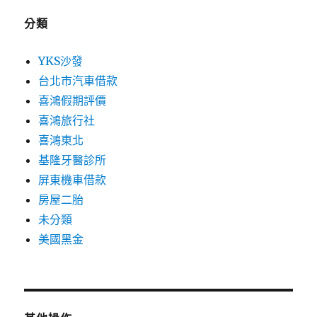
分類
YKS沙發
台北市汽車借款
喜鴻假期評價
喜鴻旅行社
喜鴻東北
基隆牙醫診所
屏東機車借款
房屋二胎
未分類
美國黑金