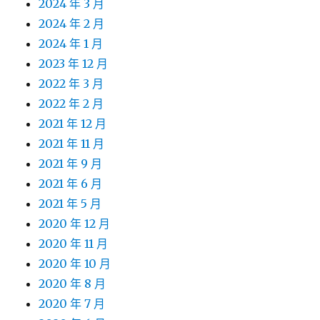
2024 年 3 月
2024 年 2 月
2024 年 1 月
2023 年 12 月
2022 年 3 月
2022 年 2 月
2021 年 12 月
2021 年 11 月
2021 年 9 月
2021 年 6 月
2021 年 5 月
2020 年 12 月
2020 年 11 月
2020 年 10 月
2020 年 8 月
2020 年 7 月