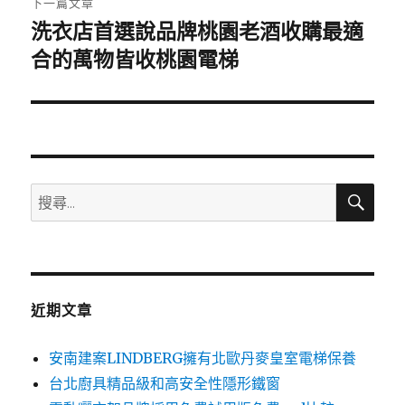
下一篇文章
洗衣店首選說品牌桃園老酒收購最適
下
一
合的萬物皆收桃園電梯
篇
文
章:
搜
搜
尋
尋
關
鍵
字:
近期文章
安南建案LINDBERG擁有北歐丹麥皇室電梯保養
台北廚具精品級和高安全性隱形鐵窗