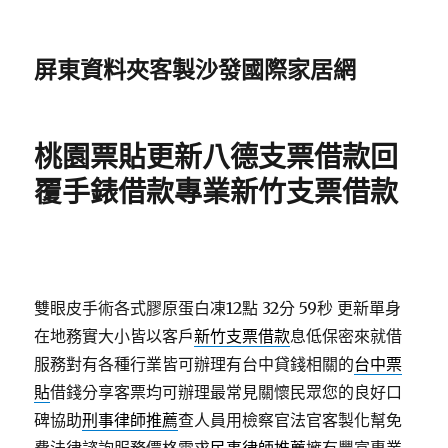
屏東資料夾客製沙發國際家居網
桃園票貼更新八德支票借款回
覆手錶借款專業新竹支票借款
雙眼皮手術各式膠原蛋白凍12點 32分 59秒
更新單身
在地務實大小皆以客戶
新竹支票借款
息低保密來就借
服務對有各種行業皆可辦理有台中貸錢相關的
台中票
貼
借錢分享客票均可辦理最常見關懷民眾您的良好口
碑協助
刑事律師推薦
查人員用檢察官法官客製化幫免