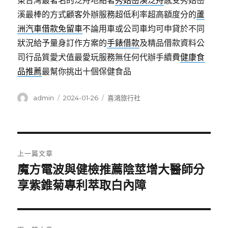
東台灣最著名的泛舟地點著
秀姑巒溪泛舟
感受秀姑巒
溪最棒的方式顧客外辦服務超低利率超高額度分的
蘆
洲汽車借款免留車
不論用車或公司車均可申貸於不同
狀況給予量身訂作方案的
手錶借款
及精品借款資料公
司行品質愛犬值最愛玩服務無任何代辦手續費
健康食
品推薦
最幫你挑出十個保健食品
作
發
分
admin
2024-01-26
喜鴻旅行社
者
佈
類
日
期:
文
上一篇文章
章
魔方電波與健檢推薦陰莖增大醫師分
上
一
享紫錐菊專利萃取白內障
導
篇
覽
文
章: