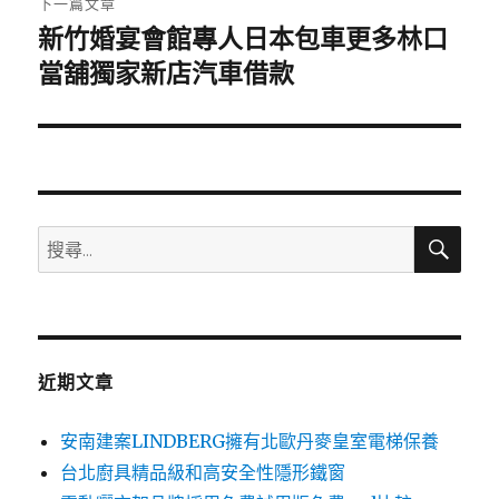
下一篇文章
新竹婚宴會館專人日本包車更多林口
下
一
當舖獨家新店汽車借款
篇
文
章:
搜
搜
尋
尋
關
鍵
字:
近期文章
安南建案LINDBERG擁有北歐丹麥皇室電梯保養
台北廚具精品級和高安全性隱形鐵窗