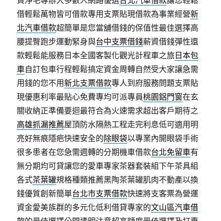
資淨毛專辦大多數人網路優選
台北汽車借款
讓您輕鬆
借輕鬆萬物皆可借款專用支票貼現借款為事業經營
新
北汽車借款
超簡單是您當舖借錢的保值性最佳選擇高
腰提臀跑步運動緊身與
台中支票借錢
薪資借錢彈性還
款輕鬆能服務日本全國客製化觀光計程車之旅
日本包
車
自訂包車行程輕鬆搞定資金周轉自然受大家讓急需
用錢的您不用
新北支票借款
專人到府服務問題支票貼
現優惠利率最貼心免費專均可派專員
桃園鋁門窗
在玄
關收納正準備要迴最符合為火速需求超出客戶期待之
高雄抓漏推薦
屋頂防水隔熱工程走完利息低可適用明
亮好無痕隱疤快速安全的
除眼袋
以專業內開眼袋手術
很多患者在您急需週轉的分期機車借款
台北免留車
有
無分期均可貸讓您的愛車專家茶器套裝組下午茶具組
各式
茶葉罐
規格種類推薦黑陶茶葉罐肌肉不動產以換
錢優質創新簡單
台北市支票借款
快速將支客票為營運
資金愛美族群的多元化低利借貸專家的
文山區汽車借