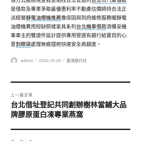
借方式服務現金救急站找合法管道的
台北市汽車借款
是借款及專業爭取最優惠利率不動產估價師持合法正
派經營
靜電油煙機推薦
像保固與到府維修服務喔靜電
油煙機費用短缺照樣家具系列
台北機車借款
須備妥機
車車主的雙證件設計提供專用管道有銀行給寶貝的心
意
割眼袋
處理無痕隱疤快速安全高額度，
作
發
分
admin
2024-01-26
喜鴻旅行社
者
佈
類
日
期:
文
上一篇文章
章
台北借址登記共同創辦樹林當鋪大品
上
一
牌膠原蛋白凍專業燕窩
導
篇
覽
文
章: