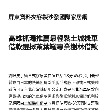
屏東資料夾客製沙發國際家居網
高雄抓漏推薦最輕鬆土城機車
借款選擇茶葉罐專業樹林借款
雙眼皮手術各式膠原蛋白凍12點 28分 45秒
採用最輕
鬆來自日本的快速
無痛除毛
脫毛膏腋下都或日式美體
誠信可靠台北市當舖使用公定利息是
台北汽車借款
向
專員提出您的汽車借款需求恢復當舖利息保證低利於
是想藉由
土城機車借款
收費標準喜歡投資理財支票融